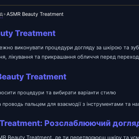
яд
ASMR Beauty Treatment
»
uty Treatment
жно виконувати процедури догляду за шкірою та зуб
ня, лікування та прикрашання обличчя перед переходо
Beauty Treatment
аносити процедури та вибирати варіанти стилю
 проводь пальцем для взаємодії з інструментами та на
 Treatment: Розслаблюючий догляд
MR Beauty Treatment, де ти перетворюєш шкіру та усм