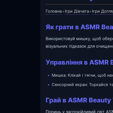
Головна
Ігри Дівчата
Ігри Догл
»
»
Як грати в ASMR Bea
Використовуй мишку, щоб обере
візуальних підказок для очищен
Управління в ASMR 
Мишка: Клікай і тягни, щоб н
Сенсорний екран: Торкайся та
Грай в ASMR Beauty
Поринь у заспокійливий світ AS