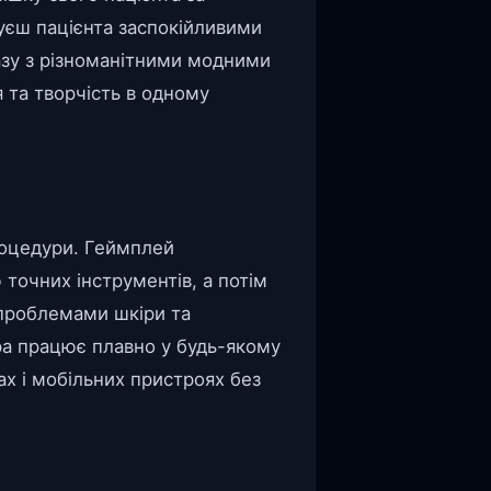
луєш пацієнта заспокійливими
зу з різноманітними модними
 та творчість в одному
роцедури. Геймплей
точних інструментів, а потім
и проблемами шкіри та
Гра працює плавно у будь-якому
х і мобільних пристроях без