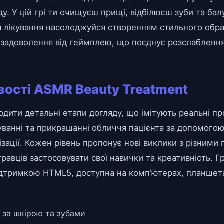
. У цій грі ти очищуєш прищі, відбілюєш зуби та ба
 лікування насолоджуйся створенням стильного обра
 задоволення від геймплею, що поєднує розслаблення
вості ASMR Beauty Treatment
дити детальні етапи догляду, що імітують реальні п
ванні та прикрашанні обличчя пацієнта за допомогою 
лізації. Кожен рівень пропонує нові виклики з різним
равців застосовувати свої навички та креативність. 
ідтримкою HTML5, доступна на комп’ютерах, планшета
у за шкірою та зубами