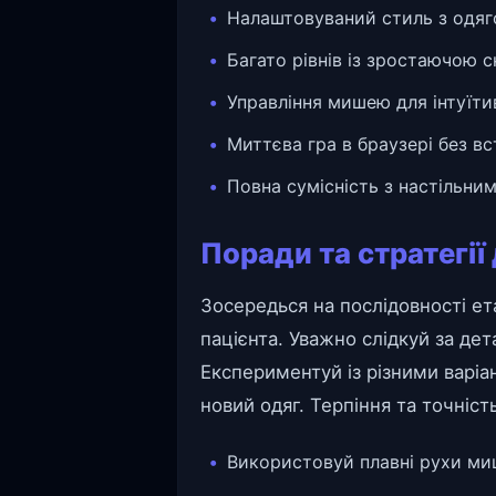
Налаштовуваний стиль з одяг
Багато рівнів із зростаючою с
Управління мишею для інтуїт
Миттєва гра в браузері без в
Повна сумісність з настільн
Поради та стратегії
Зосередься на послідовності ет
пацієнта. Уважно слідкуй за де
Експериментуй із різними варіа
новий одяг. Терпіння та точніс
Використовуй плавні рухи ми