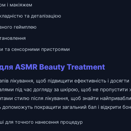
ом і макіяжем
кладністю та деталізацією
ивного геймплею
становлення
ими та сенсорними пристроями
 для ASMR Beauty Treatment
апів лікування, щоб підвищити ефективність і досягти
талями під час догляду за шкірою, щоб не пропустити
нтами стилю після лікування, щоб знайти найпривабли
ть допоможуть покращити загальний бал і відкрити бон
ші для точного нанесення процедур