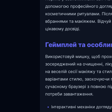
допомогою професійного догляду
косметичними ритуалами. Після
вбраннями та макіяжем. Відчуй
цікавому досвіді.
Геймплей та особли
Використовуй мишку, щоб прохо
зосереджений на очищенні, ліку
на веселій сесії макіяжу та сти
варіантами стилю, заохочуючи г
сучасному браузері з повною п
потреби завантаження.
Інтерактивні механіки догляд