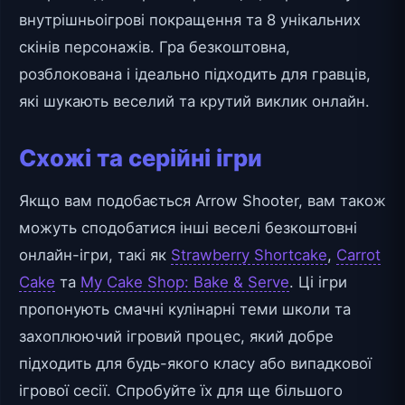
внутрішньоігрові покращення та 8 унікальних
скінів персонажів. Гра безкоштовна,
розблокована і ідеально підходить для гравців,
які шукають веселий та крутий виклик онлайн.
Схожі та серійні ігри
Якщо вам подобається Arrow Shooter, вам також
можуть сподобатися інші веселі безкоштовні
онлайн-ігри, такі як
Strawberry Shortcake
,
Carrot
Cake
та
My Cake Shop: Bake & Serve
. Ці ігри
пропонують смачні кулінарні теми школи та
захоплюючий ігровий процес, який добре
підходить для будь-якого класу або випадкової
ігрової сесії. Спробуйте їх для ще більшого