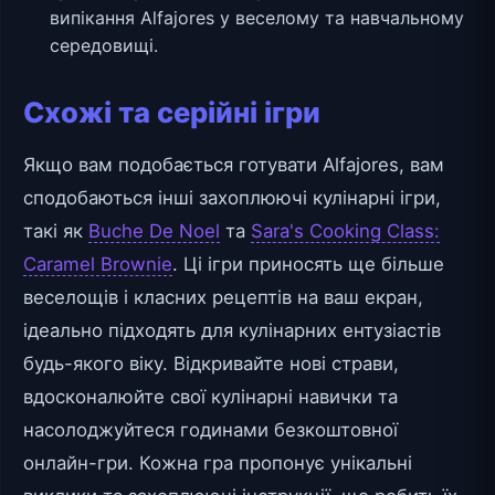
випікання Alfajores у веселому та навчальному
середовищі.
Схожі та серійні ігри
Якщо вам подобається готувати Alfajores, вам
сподобаються інші захоплюючі кулінарні ігри,
такі як
Buche De Noel
та
Sara's Cooking Class:
Caramel Brownie
. Ці ігри приносять ще більше
веселощів і класних рецептів на ваш екран,
ідеально підходять для кулінарних ентузіастів
будь-якого віку. Відкривайте нові страви,
вдосконалюйте свої кулінарні навички та
насолоджуйтеся годинами безкоштовної
онлайн-гри. Кожна гра пропонує унікальні