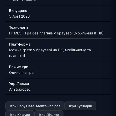
Випущено
5 April 2026
Технології
HTML5 - Гра без плагінів у браузері (мобільний & ПК)
Платформа
Можна грати у браузері на ПК, мобільному та
планшеті
Режим гри
Одиночна гра
Українська
Альфахорес
Ігри Baby Hazel Mom’s Recipes
Ігри Кулінарія
Ігри Кежуал
Ігри Дівчата