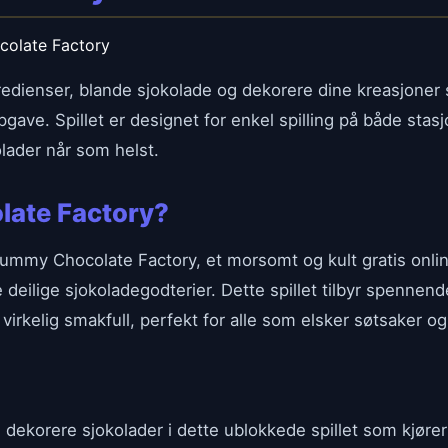
olate Factory
gredienser, blande sjokolade og dekorere dine kreasjoner 
pgave. Spillet er designet for enkel spilling på både stas
olader når som helst.
late Factory?
Yummy Chocolate Factory, et morsomt og kult gratis onlin
e deilige sjokoladegodterier. Dette spillet tilbyr spenne
irkelig smakfull, perfekt for alle som elsker søtsaker og k
 dekorere sjokolader i dette ublokkede spillet som kjøre