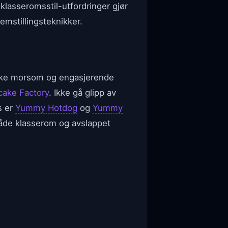
klasseromsstil-utfordringer gjør
emstillingsteknikker.
r like morsom og engasjerende
ake Factory
. Ikke gå glipp av
s er
Yummy Hotdog
og
Yummy
både klasserom og avslappet