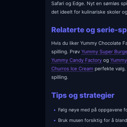
Safari og Edge. Nyt en sømløs spi
det ideelt for kulinariske skoler 
Relaterte og serie-spi
Hvis du liker Yummy Chocolate Fac
spilling. Prøv
Yummy Super Burge
Yummy Candy Factory
og
Yummy 
Churros Ice Cream
perfekte valg.
spilling.
Tips og strategier
Følg nøye med på oppgavene for 
Bruk musen forsiktig for å blan