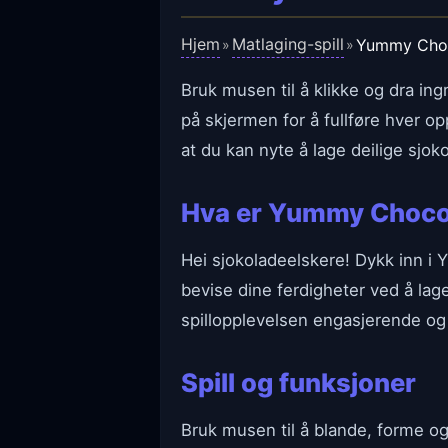
Hjem
Matlaging-spill
Yummy Choc
»
»
Bruk musen til å klikke og dra in
på skjermen for å fullføre hver op
at du kan nyte å lage deilige sjok
Hva er Yummy Choco
Hei sjokoladeelskere! Dykk inn i 
bevise dine ferdigheter ved å lag
spillopplevelsen engasjerende og v
Spill og funksjoner
Bruk musen til å blande, forme og