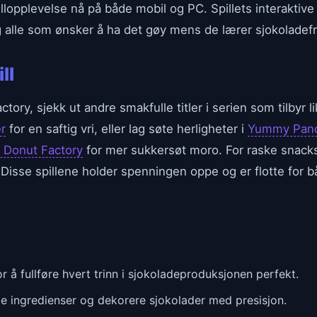
llopplevelse nå på både mobil og PC. Spillets interaktive 
og alle som ønsker å ha det gøy mens de lærer sjokoladefr
ll
tory, sjekk ut andre smakfulle titler i serien som tilby
r
for en saftig vri, eller lag søte herligheter i
Yummy Panc
Donut Factory
for mer sukkersøt moro. For raske snack
 Disse spillene holder spenningen oppe og er flotte for 
å fullføre hvert trinn i sjokoladeproduksjonen perfekt.
de ingredienser og dekorere sjokolader med presisjon.