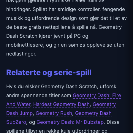
navigere gjennom rytmiske nivåer fulle av
hindringer. Spillet har smidige kontroller, fengende
musikk og utfordrende design som gjør det til et av
de beste gratis nettspillene å spille nå. Geometry
Dash Scratch kjører jevnt på PC og
mobilnettlesere, og gir en sømløs opplevelse uten
nedlastinger.
Relaterte og serie-spill
Hvis du elsker Geometry Dash Scratch, utforsk
andre spennende titler som
Geometry Dash: Fire
And Water
,
Hardest Geometry Dash
,
Geometry
Dash Jump
,
Geometry Rush
,
Geometry Dash
SubZero
, og
Geometry Dash: Mr Dubstep
. Disse
spillene tilbyr en rekke kule utfordringer og