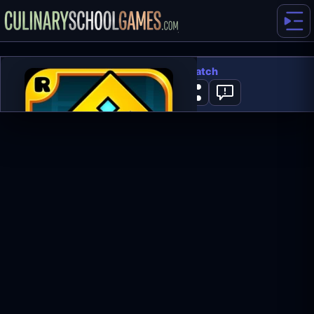
Geometry Dash Scratch
0
SPILL NÅ