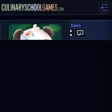
Wild Animal Care And Salon
0
MAIN SEKARANG