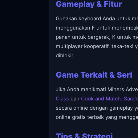
Gameplay & Fitur
Gunakan keyboard Anda untuk me
menggunakan F untuk menembak,
panah untuk bergerak, K untuk m
multiplayer kooperatif, teka-teki
diblokir.
Game Terkait & Seri
Jika Anda menikmati Miners Adve
Class
dan
Cook and Match: Sara'
secara online dengan gameplay y
online gratis terbaik yang meng
Tips & Strategi