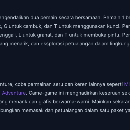
ngendalikan dua pemain secara bersamaan. Pemain 1 b
 G untuk cambuk, dan T untuk menggunakan kunci. Pe
enggali, L untuk granat, dan T untuk membuka pintu. Pe
 yang menarik, dan eksplorasi petualangan dalam lingkun
nture, coba permainan seru dan keren lainnya seperti
Mi
s Adventure
. Game-game ini menghadirkan keseruan seko
ang menarik dan grafis berwarna-warni. Mainkan sekar
gabungkan memasak dan petualangan dalam satu paket ya