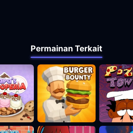
Permainan Terkait