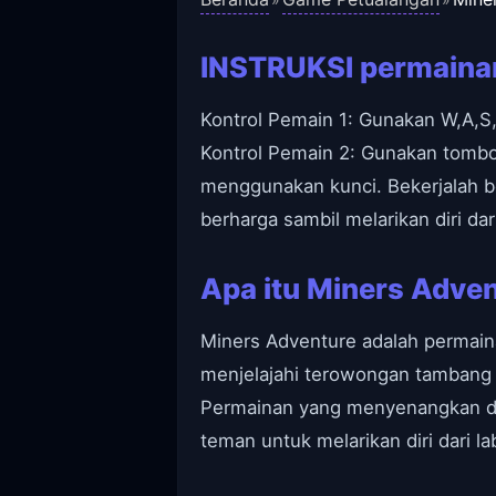
INSTRUKSI permaina
Kontrol Pemain 1: Gunakan W,A,S
Kontrol Pemain 2: Gunakan tombo
menggunakan kunci. Bekerjalah 
berharga sambil melarikan diri d
Apa itu Miners Adve
Miners Adventure adalah permain
menjelajahi terowongan tambang
Permainan yang menyenangkan da
teman untuk melarikan diri dari la