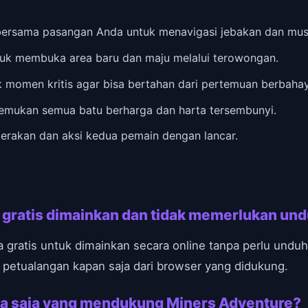
bersama pasangan Anda untuk menavigasi jebakan dan musu
tuk membuka area baru dan maju melalui terowongan.
 momen kritis agar bisa bertahan dari pertemuan berbahay
enemukan semua batu berharga dan harta tersembunyi.
gerakan dan aksi kedua pemain dengan lancar.
gratis dimainkan dan tidak memerlukan un
gratis untuk dimainkan secara online tanpa perlu undu
petualangan kapan saja dari browser yang didukung.
pa saja yang mendukung Miners Adventure?