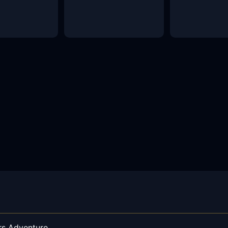
rs Adventure