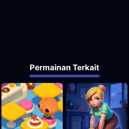
Permainan Terkait