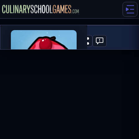
Merge Cakes
1
MAIN SEKARANG