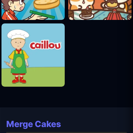
Merge Cakes