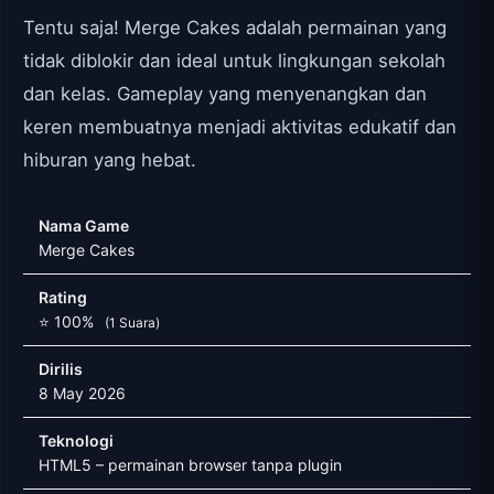
Tentu saja! Merge Cakes adalah permainan yang
tidak diblokir dan ideal untuk lingkungan sekolah
dan kelas. Gameplay yang menyenangkan dan
keren membuatnya menjadi aktivitas edukatif dan
hiburan yang hebat.
Nama Game
Merge Cakes
Rating
⭐ 100%
(1 Suara)
Dirilis
8 May 2026
Teknologi
HTML5 – permainan browser tanpa plugin