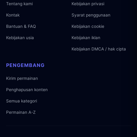
Tentang kami
Kebijakan privasi
Kontak
Syarat penggunaan
Bantuan & FAQ
Kebijakan cookie
Kebijakan usia
Kebijakan iklan
Kebijakan DMCA / hak cipta
PENGEMBANG
Kirim permainan
Penghapusan konten
Semua kategori
Permainan A-Z