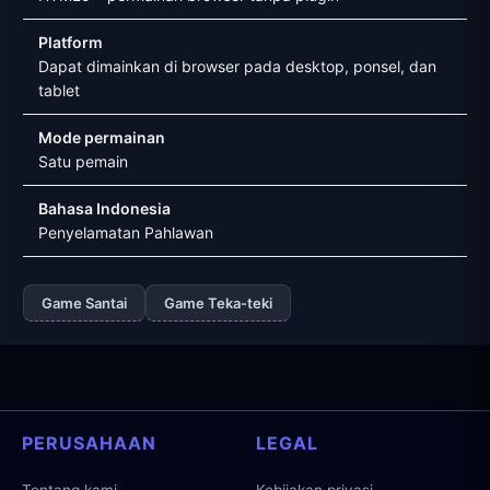
Platform
Dapat dimainkan di browser pada desktop, ponsel, dan
tablet
Mode permainan
Satu pemain
Bahasa Indonesia
Penyelamatan Pahlawan
Game Santai
Game Teka-teki
PERUSAHAAN
LEGAL
Tentang kami
Kebijakan privasi