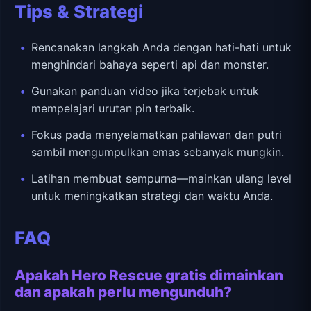
Tips & Strategi
Rencanakan langkah Anda dengan hati-hati untuk
menghindari bahaya seperti api dan monster.
Gunakan panduan video jika terjebak untuk
mempelajari urutan pin terbaik.
Fokus pada menyelamatkan pahlawan dan putri
sambil mengumpulkan emas sebanyak mungkin.
Latihan membuat sempurna—mainkan ulang level
untuk meningkatkan strategi dan waktu Anda.
FAQ
Apakah Hero Rescue gratis dimainkan
dan apakah perlu mengunduh?