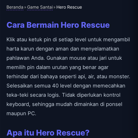
Beranda
Game Santai
»
»
Hero Rescue
Cara Bermain Hero Rescue
Klik atau ketuk pin di setiap level untuk mengambil
harta karun dengan aman dan menyelamatkan
pahlawan Anda. Gunakan mouse atau jari untuk
memilih pin dalam urutan yang benar agar
terhindar dari bahaya seperti api, air, atau monster.
Selesaikan semua 40 level dengan memecahkan
teka-teki secara logis. Tidak diperlukan kontrol
keyboard, sehingga mudah dimainkan di ponsel
maupun PC.
Apa itu Hero Rescue?