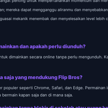
sangat penting untuk mempertahankan momentum dan menge
angan; mereka dapat mengganggu aliranmu dan menyebabkan
enguasai mekanik menembak dan menyelesaikan level lebih c
imainkan dan apakah perlu diunduh?
 untuk dimainkan secara online tanpa perlu mengunduh. 
a saja yang mendukung Flip Bros?
ser populer seperti Chrome, Safari, dan Edge. Permainan
bermain kapan saja dan di mana saja.
ainkan tanpa blokir di sekolah atau ruang k