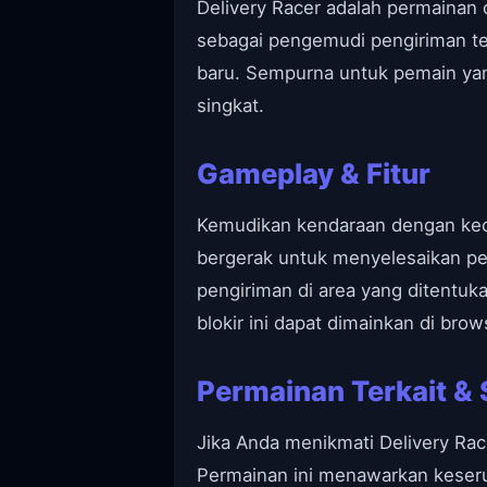
Delivery Racer adalah permainan
sebagai pengemudi pengiriman ter
baru. Sempurna untuk pemain yan
singkat.
Gameplay & Fitur
Kemudikan kendaraan dengan kecepa
bergerak untuk menyelesaikan pe
pengiriman di area yang ditentu
blokir ini dapat dimainkan di bro
Permainan Terkait & 
Jika Anda menikmati Delivery Rac
Permainan ini menawarkan keseru