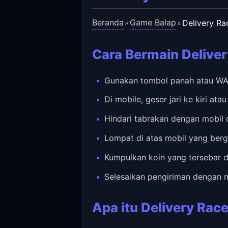
Beranda
Game Balap
Delivery Ra
»
»
Cara Bermain Deliver
Gunakan tombol panah atau WA
Di mobile, geser jari ke kiri a
Hindari tabrakan dengan mobil 
Lompat di atas mobil yang ber
Kumpulkan koin yang tersebar d
Selesaikan pengiriman dengan m
Apa itu Delivery Rac