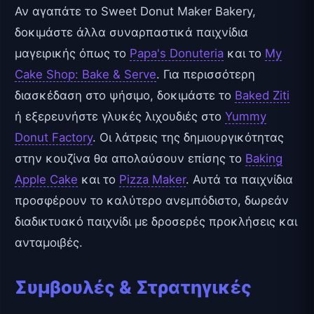
Αν αγαπάτε το Sweet Donut Maker Bakery,
δοκιμάστε άλλα συναρπαστικά παιχνίδια
μαγειρικής όπως το
Papa's Donuteria
και το
My
Cake Shop: Bake & Serve
. Για περισσότερη
διασκέδαση στο ψήσιμο, δοκιμάστε το
Baked Ziti
ή εξερευνήστε γλυκές λιχουδιές στο
Yummy
Donut Factory
. Οι λάτρεις της δημιουργικότητας
στην κουζίνα θα απολαύσουν επίσης το
Baking
Apple Cake
και το
Pizza Maker
. Αυτά τα παιχνίδια
προσφέρουν το καλύτερο ανεμπόδιστο, δωρεάν
διαδικτυακό παιχνίδι με δροσερές προκλήσεις και
ανταμοιβές.
Συμβουλές & Στρατηγικές