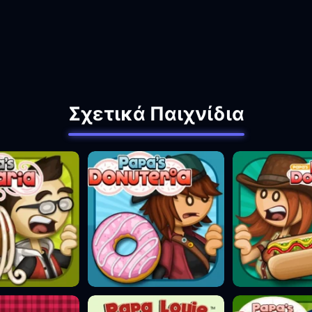
Σχετικά Παιχνίδια