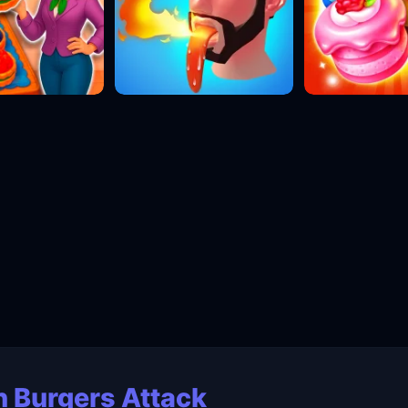
n Burgers Attack