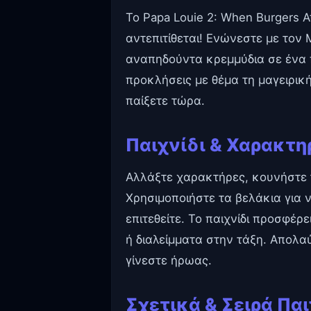
Το Papa Louie 2: When Burgers A
αντεπιτίθεται! Ενώνεστε με τον
αναπηδούντα κρεμμύδια σε ένα 
προκλήσεις με θέμα τη μαγειρικ
παίξετε τώρα.
Παιχνίδι & Χαρακτη
Αλλάξτε χαρακτήρες, κουνήστε τ
Χρησιμοποιήστε τα βελάκια για 
επιτεθείτε. Το παιχνίδι προσφέρ
ή διαλείμματα στην τάξη. Απολα
γίνεστε ήρωας.
Σχετικά & Σειρά Πα