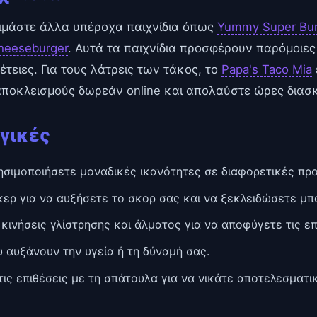
κιμάστε άλλα υπέροχα παιχνίδια όπως
Yummy Super Bur
heeseburger
. Αυτά τα παιχνίδια προσφέρουν παρόμοιες
τειες. Για τους λάτρεις των τάκος, το
Papa's Taco Mia
 αποκλεισμούς δωρεάν online και απολαύστε ώρες διασκ
γικές
ησιμοποιήσετε μοναδικές ικανότητες σε διαφορετικές προ
κερ για να αυξήσετε το σκορ σας και να ξεκλειδώσετε μπ
 κινήσεις γλίστρησης και άλματος για να αποφύγετε τις ε
υ αυξάνουν την υγεία ή τη δύναμή σας.
τις επιθέσεις με τη σπάτουλα για να νικάτε αποτελεσματ