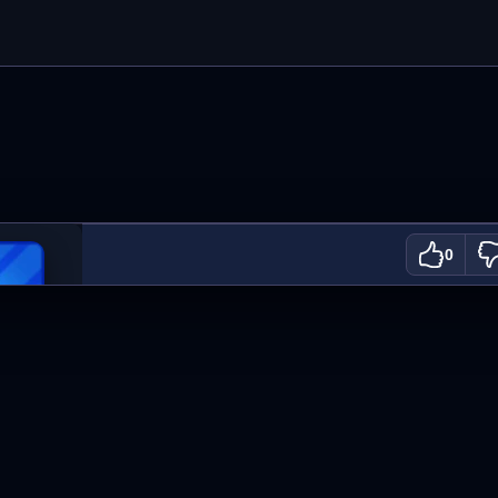
 Attack
0