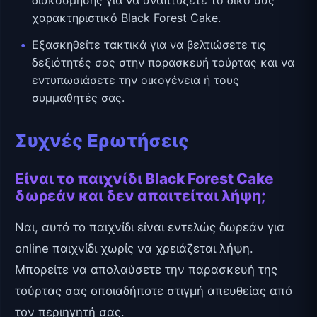
χαρακτηριστικό Black Forest Cake.
Εξασκηθείτε τακτικά για να βελτιώσετε τις
δεξιότητές σας στην παρασκευή τούρτας και να
εντυπωσιάσετε την οικογένεια ή τους
συμμαθητές σας.
Συχνές Ερωτήσεις
Είναι το παιχνίδι Black Forest Cake
δωρεάν και δεν απαιτείται λήψη;
Ναι, αυτό το παιχνίδι είναι εντελώς δωρεάν για
online παιχνίδι χωρίς να χρειάζεται λήψη.
Μπορείτε να απολαύσετε την παρασκευή της
τούρτας σας οποιαδήποτε στιγμή απευθείας από
τον περιηγητή σας.