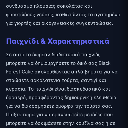
συνδυασμό πλούσιας σοκολάτας και
φρουτώδους γεύσης, καθιστώντας το αγαπημένο
για γιορτές και οικογενειακές συγκεντρώσεις.
Παιχνίδι & Χαρακτηριστικά
Σε αυτό το δωρεάν διαδικτυακό παιχνίδι,
μπορείτε να δημιουργήσετε το δικό σας Black
Forest Cake ακολουθώντας απλά βήματα για να
στρώσετε σοκολατένια τούρτα, σαντιγί και
κεράσια. Το παιχνίδι είναι διασκεδαστικό και
δροσερό, προσφέροντας δημιουργική ελευθερία
για να διακοσμήσετε όμορφα την τούρτα σας.
Παίξτε τώρα για να εμπνευστείτε με ιδέες που
μπορείτε να δοκιμάσετε στην κουζίνα σας ή σε