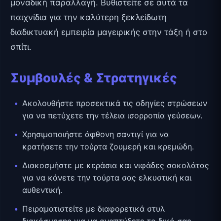
μοναδική παραλλαγή. Βυθιστείτε σε αυτά τα
παιχνίδια για την καλύτερη ξεκλείδωτη
διαδικτυακή εμπειρία μαγειρικής στην τάξη ή στο
σπίτι.
Συμβουλές & Στρατηγικές
Ακολουθήστε προσεκτικά τις οδηγίες στρώσεων
για να πετύχετε την τέλεια ισορροπία γεύσεων.
Χρησιμοποιήστε άφθονη σαντιγί για να
κρατήσετε την τούρτα ζουμερή και κρεμώδη.
Διακοσμήστε με κεράσια και νιφάδες σοκολάτας
για να κάνετε την τούρτα σας ελκυστική και
αυθεντική.
Πειραματιστείτε με διαφορετικά στυλ
διακόσμησης για να αναπτύξετε το δικό σας