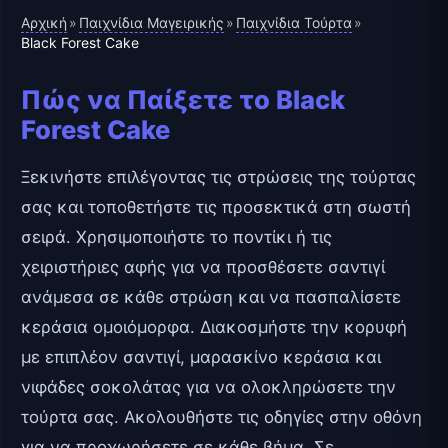
Αρχική
Παιχνίδια Μαγειρικής
Παιχνίδια Τούρτα
»
»
»
Black Forest Cake
Πώς να Παίξετε το Black
Forest Cake
Ξεκινήστε επιλέγοντας τις στρώσεις της τούρτας
σας και τοποθετήστε τις προσεκτικά στη σωστή
σειρά. Χρησιμοποιήστε το ποντίκι ή τις
χειριστήριες αφής για να προσθέσετε σαντιγί
ανάμεσα σε κάθε στρώση και να πασπαλίσετε
κεράσια ομοιόμορφα. Διακοσμήστε την κορυφή
με επιπλέον σαντιγί, μαρασκίνο κεράσια και
νιφάδες σοκολάτας για να ολοκληρώσετε την
τούρτα σας. Ακολουθήστε τις οδηγίες στην οθόνη
για να προχωρήσετε σε κάθε βήμα. Σε