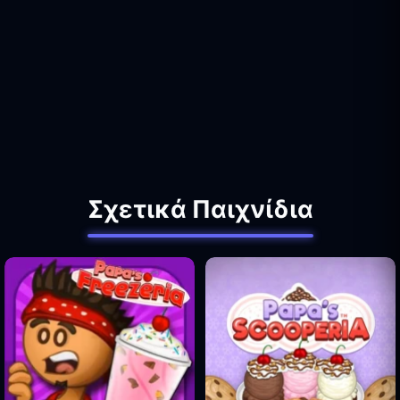
Σχετικά Παιχνίδια