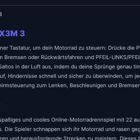
3
 X3M 3
ner Tastatur, um dein Motorrad zu steuern: Drücke die
m Bremsen oder Rückwärtsfahren und PFEIL-LINKS/PFE
altos in der Luft aus, indem du deine Sprünge genau ti
auf, Hindernisse schnell und sicher zu überwinden, um je
hirmsteuerung zum Lenken, Beschleunigen und Bremsen fü
?
spaßiges und cooles Online-Motorradrennspiel mit 22 au
. Die Spieler schnappen sich ihr Motorrad und rasen geg
ürzen und herausfordernde Strecken zu meistern. Dieses b