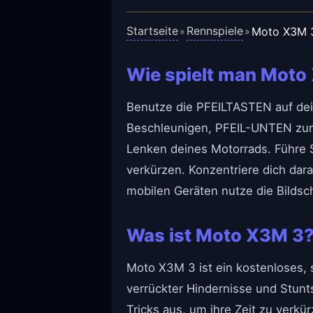
Startseite
Rennspiele
Moto X3M 
»
»
Wie spielt man Moto
Benutze die PFEILTASTEN auf dei
Beschleunigen, PFEIL-UNTEN zu
Lenken deines Motorrads. Führe S
verkürzen. Konzentriere dich dar
mobilen Geräten nutze die Bildsc
Was ist Moto X3M 3
Moto X3M 3 ist ein kostenloses, 
verrückter Hindernisse und Stunts
Tricks aus, um ihre Zeit zu verk