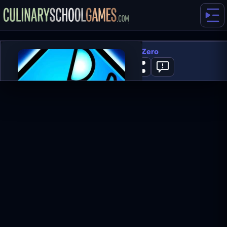
Geometry Dash SubZero
0
JETZT SPIELEN