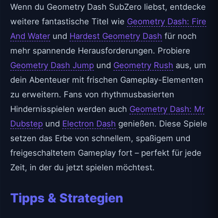
Wenn du Geometry Dash SubZero liebst, entdecke
weitere fantastische Titel wie
Geometry Dash: Fire
And Water
und
Hardest Geometry Dash
für noch
mehr spannende Herausforderungen. Probiere
Geometry Dash Jump
und
Geometry Rush
aus, um
dein Abenteuer mit frischen Gameplay-Elementen
zu erweitern. Fans von rhythmusbasierten
Hindernisspielen werden auch
Geometry Dash: Mr
Dubstep
und
Electron Dash
genießen. Diese Spiele
setzen das Erbe von schnellem, spaßigem und
freigeschaltetem Gameplay fort – perfekt für jede
Zeit, in der du jetzt spielen möchtest.
Tipps & Strategien