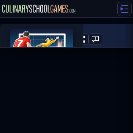
Football Strike
0
JETZT SPIELEN