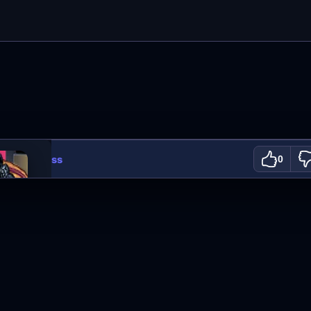
ooking Class
0
N