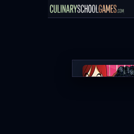
Berry Cheesecake: Sara's C
JETZT SPIELE