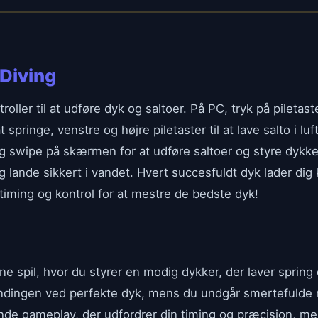
 Diving
roller til at udføre dyk og saltoer. På PC, tryk på piletas
t springe, venstre og højre piletaster til at lave salto i luf
 og swipe på skærmen for at udføre saltoer og styre dykk
 lande sikkert i vandet. Hvert succesfuldt dyk lader dig k
 timing og kontrol for at mestre de bedste dyk!
line spil, hvor du styrer en modig dykker, der laver spring
pændingen ved perfekte dyk, mens du undgår smertefulde 
ende gameplay, der udfordrer din timing og præcision, me