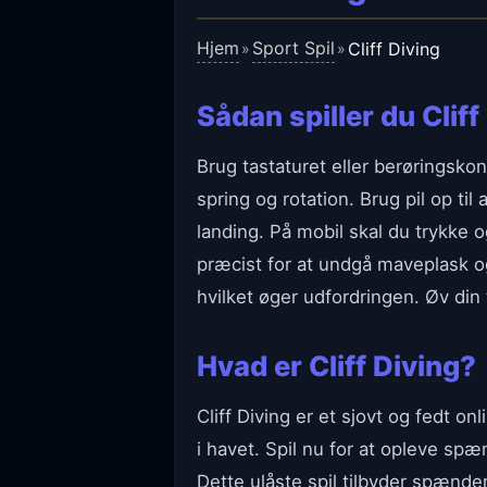
Hjem
Sport Spil
Cliff Diving
»
»
Sådan spiller du Cliff
Brug tastaturet eller berøringskont
spring og rotation. Brug pil op til a
landing. På mobil skal du trykke
præcist for at undgå maveplask og
hvilket øger udfordringen. Øv din
Hvad er Cliff Diving?
Cliff Diving er et sjovt og fedt on
i havet. Spil nu for at opleve s
Dette ulåste spil tilbyder spænd