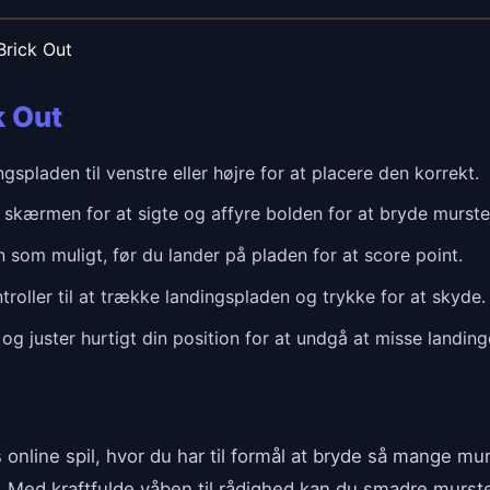
Brick Out
k Out
gspladen til venstre eller højre for at placere den korrekt.
å skærmen for at sigte og affyre bolden for at bryde murste
som muligt, før du lander på pladen for at score point.
roller til at trække landingspladen og trykke for at skyde.
g juster hurtigt din position for at undgå at misse landing
is online spil, hvor du har til formål at bryde så mange 
t. Med kraftfulde våben til rådighed kan du smadre murs