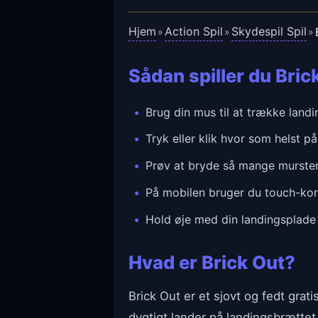
Hjem
Action Spil
Skydespil Spil
»
»
»
Sådan spiller du Bric
Brug din mus til at trække landin
Tryk eller klik hvor som helst p
Prøv at bryde så mange mursten 
På mobilen bruger du touch-kont
Hold øje med din landingsplade o
Hvad er Brick Out?
Brick Out er et sjovt og fedt grat
dygtigt lander på landingsbrætte