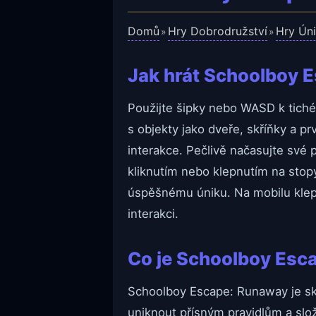
Domů
Hry Dobrodružství
Hry Ún
»
»
Jak hrát Schoolboy 
Použijte šipky nebo WASD k tiché
s objekty jako dveře, skříňky a pr
interakce. Pečlivě načasujte své
kliknutím nebo klepnutím na stop
úspěšnému úniku. Na mobilu klepn
interakci.
Co je Schoolboy Esc
Schoolboy Escape: Runaway je skvě
uniknout přísným pravidlům a slo