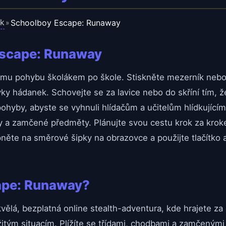
ik
Schoolboy Escape: Runaway
»
Escape: Runaway
mu pohybu školákem po škole. Stiskněte mezerník nebo 
vky hádanek. Schovejte se za lavice nebo do skříní tím, že 
 pohyby, abyste se vyhnuli hlídačům a učitelům hlídkujíc
y a zamčené předměty. Plánujte svou cestu krok za kroke
ěte na směrové šipky na obrazovce a použijte tlačítko a
ape: Runaway?
lá, bezplatná online stealth-adventura, kde hrajete za 
žitým situacím. Plížíte se třídami, chodbami a zamčeným