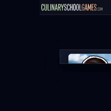
Schoolboy Escape: Runawa
HRÁT NYNÍ