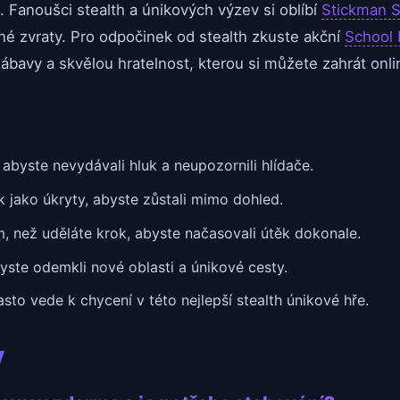
. Fanoušci stealth a únikových výzev si oblíbí
Stickman 
čné zvraty. Pro odpočinek od stealth zkuste akční
School 
ábavy a skvělou hratelnost, kterou si můžete zahrát onl
abyste nevydávali hluk a neupozornili hlídače.
k jako úkryty, abyste zůstali mimo dohled.
m, než uděláte krok, abyste načasovali útěk dokonale.
yste odemkli nové oblasti a únikové cesty.
asto vede k chycení v této nejlepší stealth únikové hře.
y