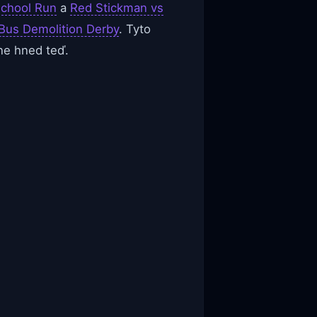
School Run
a
Red Stickman vs
Bus Demolition Derby
. Tyto
ine hned teď.