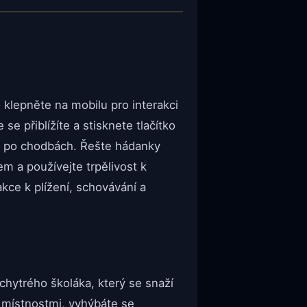
klepněte na mobilu pro interakci
se přiblížíte a stisknete tlačítko
ím po chodbách. Řešte hádanky
m a používejte trpělivost k
kce k plížení, schovávání a
chytrého školáka, který se snaží
i místnostmi, vyhýbáte se