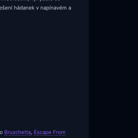
 řešení hádanek v napínavém a
ko
Bruschetta
,
Escape From