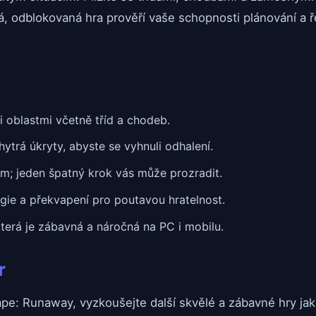
á, odblokovaná hra prověří vaše schopnosti plánování a
i oblastmi včetně tříd a chodeb.
ytrá úkryty, abyste se vyhnuli odhalení.
em; jeden špatný krok vás může prozradit.
tegie a překvapení pro poutavou hratelnost.
 která je zábavná a náročná na PC i mobilu.
r
pe: Runaway, vyzkoušejte další skvělé a zábavné hry ja