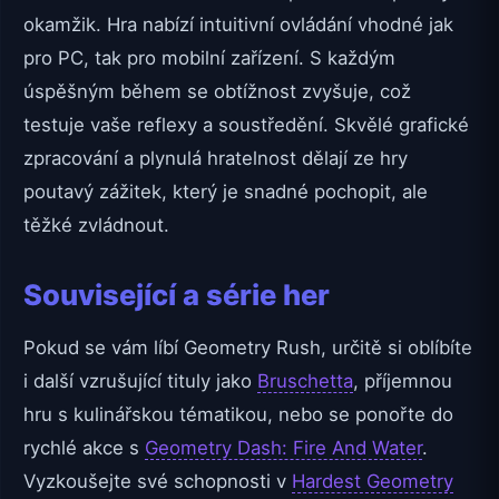
okamžik. Hra nabízí intuitivní ovládání vhodné jak
pro PC, tak pro mobilní zařízení. S každým
úspěšným během se obtížnost zvyšuje, což
testuje vaše reflexy a soustředění. Skvělé grafické
zpracování a plynulá hratelnost dělají ze hry
poutavý zážitek, který je snadné pochopit, ale
těžké zvládnout.
Související a série her
Pokud se vám líbí Geometry Rush, určitě si oblíbíte
i další vzrušující tituly jako
Bruschetta
, příjemnou
hru s kulinářskou tématikou, nebo se ponořte do
rychlé akce s
Geometry Dash: Fire And Water
.
Vyzkoušejte své schopnosti v
Hardest Geometry