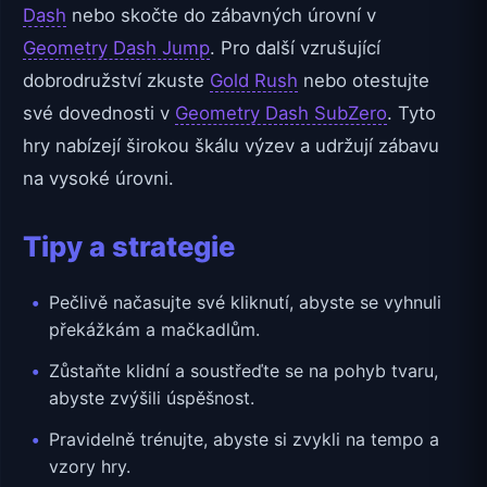
Dash
nebo skočte do zábavných úrovní v
Geometry Dash Jump
. Pro další vzrušující
dobrodružství zkuste
Gold Rush
nebo otestujte
své dovednosti v
Geometry Dash SubZero
. Tyto
hry nabízejí širokou škálu výzev a udržují zábavu
na vysoké úrovni.
Tipy a strategie
Pečlivě načasujte své kliknutí, abyste se vyhnuli
překážkám a mačkadlům.
Zůstaňte klidní a soustřeďte se na pohyb tvaru,
abyste zvýšili úspěšnost.
Pravidelně trénujte, abyste si zvykli na tempo a
vzory hry.